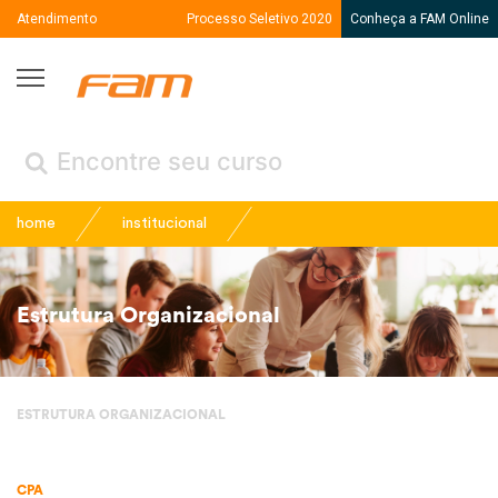
Atendimento
Processo Seletivo 2020
Conheça a FAM Online
Fam
← Voltar
(Menu /
)
home
institucional
Estrutura Organizacional
ESTRUTURA ORGANIZACIONAL
CPA