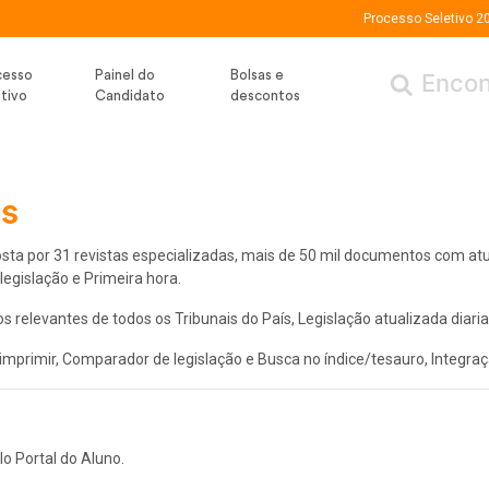
Processo Seletivo 2
cesso
Painel do
Bolsas e
tivo
Candidato
descontos
is
ta por 31 revistas especializadas, mais de 50 mil documentos com atu
← Voltar
(Menu /
)
egislação e Primeira hora.
s relevantes de todos os Tribunais do País, Legislação atualizada dia
 imprimir, Comparador de legislação e Busca no índice/tesauro, Integraçã
lo Portal do Aluno.