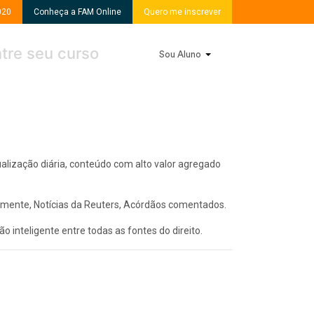
020
Conheça a FAM Online
Quero me inscrever
Sou Aluno
alização diária, conteúdo com alto valor agregado
riamente, Notícias da Reuters, Acórdãos comentados.
o inteligente entre todas as fontes do direito.