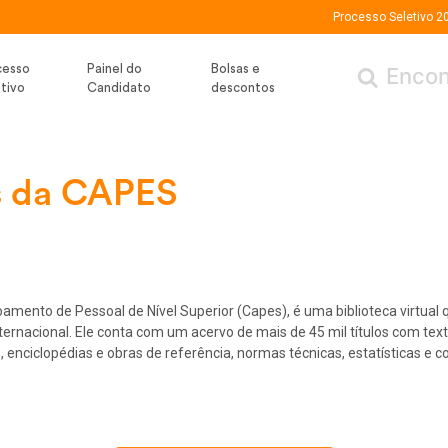
Processo Seletivo 2
cesso
Painel do
Bolsas e
tivo
Candidato
descontos
os da CAPES
← Voltar
(Menu /
)
mento de Pessoal de Nível Superior (Capes), é uma biblioteca virtual qu
nternacional. Ele conta com um acervo de mais de 45 mil títulos com tex
 enciclopédias e obras de referência, normas técnicas, estatísticas e c