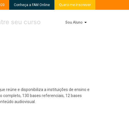
020
Conheça a FAM Online
Quero me inscrever
Sou Aluno
e reúne e disponibiliza a instituições de ensino e
to completo, 130 bases referenciais, 12 bases
onteúdo audiovisual.