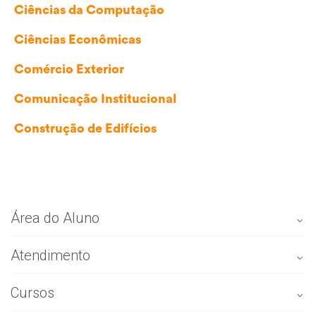
Ciências da Computação
Ciências Econômicas
Comércio Exterior
Comunicação Institucional
Construção de Edifícios
Área do Aluno
Atendimento
Portal do aluno
Ambiente virtual EAD
Cursos
Atendimento ao Aluno (CAA)
Baixar Boleto