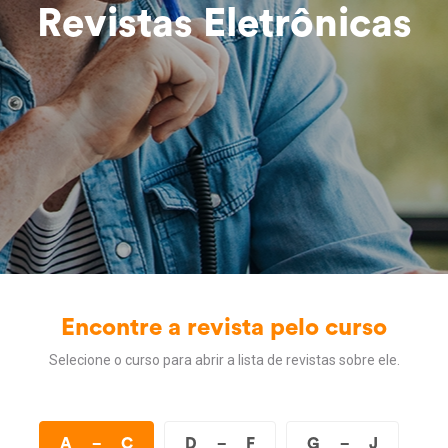
Revistas Eletrônicas
Encontre a revista pelo curso
Selecione o curso para abrir a lista de revistas sobre ele.
A
−
C
D
−
F
G
−
J